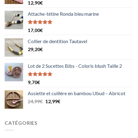
12,90
€
Attache-tétine Ronda bleu marine
Note
5.00
17,00
€
sur 5
Collier de dentition Tautavel
29,20
€
Lot de 2 Sucettes Bibs - Coloris blush Taille 2
Note
5.00
9,70
€
sur 5
Assiette et cuillère en bambou Ubud – Abricot
Le
Le
24,99
€
12,99
€
prix
prix
initial
actuel
était :
est :
CATÉGORIES
24,99€.
12,99€.