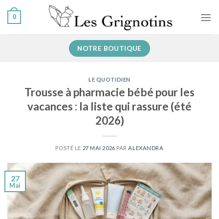
Skip
0
to
content
NOTRE BOUTIQUE
LE QUOTIDIEN
Trousse à pharmacie bébé pour les
vacances : la liste qui rassure (été
2026)
POSTÉ LE
27 MAI 2026
PAR
ALEXANDRA
27
Mai