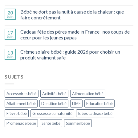
Bébé ne dort pas la nuit à cause de la chaleur : que
20
Juin
faire concrètement
Cadeau fête des pères made in France : nos coups de
17
Juin
cœur pour les jeunes papas
Crème solaire bébé : guide 2026 pour choisir un
13
Juin
produit vraiment safe
SUJETS
Accessoires bébé
Activités bébé
Alimentation bébé
Allaitement bébé
Dentition bébé
DME
Education bébé
Fièvre bébé
Grossesse et maternité
Idées cadeaux bébé
Promenade bébé
Santé bébé
Sommeil bébé