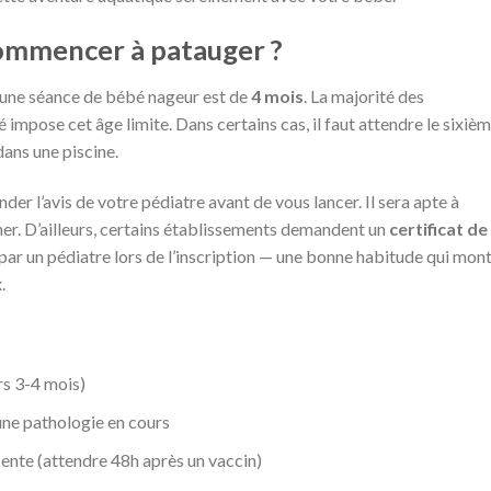
commencer à patauger ?
à une séance de bébé nageur est de
4 mois
. La majorité des
impose cet âge limite. Dans certains cas, il faut attendre le sixiè
dans une piscine.
der l’avis de votre pédiatre avant de vous lancer. Il sera apte à
er. D’ailleurs, certains établissements demandent un
certificat de
 par un pédiatre lors de l’inscription — une bonne habitude qui mon
.
ers 3-4 mois)
une pathologie en cours
écente (attendre 48h après un vaccin)