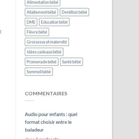
Alimentation bébé
Allaitement bébé
Dentition bébé
DME
Education bébé
t
Fièvre bébé
Grossesse et maternité
Idées cadeaux bébé
Promenade bébé
Santé bébé
Sommeil bébé
COMMENTAIRES
Audio pour enfants : quel
format choisir entre le
baladeur