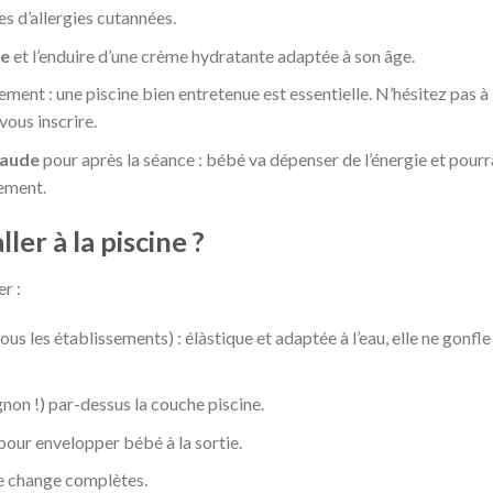
s d’allergies cutannées.
ce
et l’enduire d’une crème hydratante adaptée à son âge.
ement : une piscine bien entretenue est essentielle. N’hésitez pas à
vous inscrire.
haude
pour après la séance : bébé va dépenser de l’énergie et pourr
lement.
er à la piscine ?
r :
ous les établissements) : élàstique et adaptée à l’eau, elle ne gonfle
non !) par-dessus la couche piscine.
our envelopper bébé à la sortie.
de change complètes.