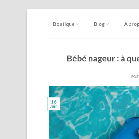
Skip
to
Boutique
Blog
A pro
content
Bébé nageur : à qu
POS
16
Juin