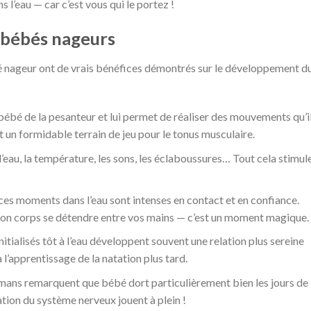
 l’eau — car c’est vous qui le portez !
s bébés nageurs
bé nageur ont de vrais bénéfices démontrés sur le développement d
e bébé de la pesanteur et lui permet de réaliser des mouvements qu’i
est un formidable terrain de jeu pour le tonus musculaire.
 l’eau, la température, les sons, les éclaboussures… Tout cela stimul
 ces moments dans l’eau sont intenses en contact et en confiance.
r son corps se détendre entre vos mains — c’est un moment magique.
nitialisés tôt à l’eau développent souvent une relation plus sereine
a l’apprentissage de la natation plus tard.
ans remarquent que bébé dort particulièrement bien les jours de
ation du système nerveux jouent à plein !