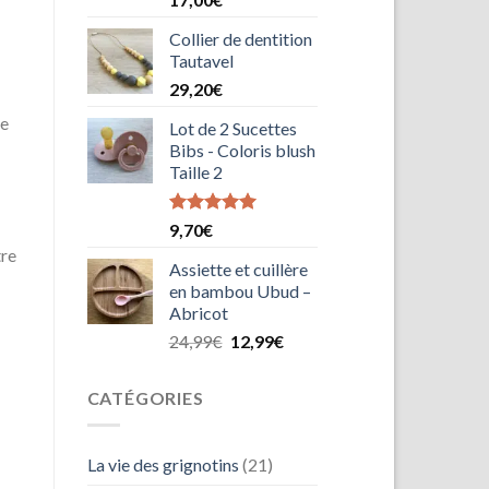
sur 5
Collier de dentition
Tautavel
29,20
€
me
Lot de 2 Sucettes
Bibs - Coloris blush
Taille 2
Note
5.00
9,70
€
sur 5
tre
Assiette et cuillère
en bambou Ubud –
Abricot
Le
Le
24,99
€
12,99
€
prix
prix
initial
actuel
CATÉGORIES
était :
est :
24,99€.
12,99€.
La vie des grignotins
(21)