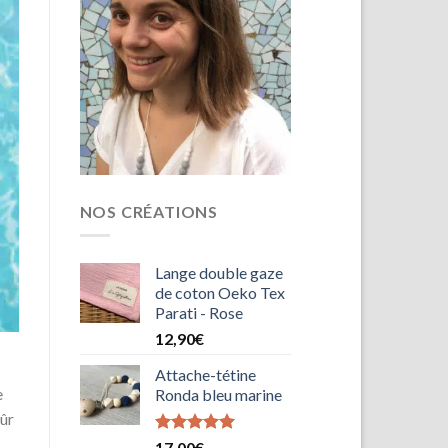
NOS CRÉATIONS
Lange double gaze
de coton Oeko Tex
Parati - Rose
12,90
€
Attache-tétine
e
Ronda bleu marine
sûr
Note
5.00
17,00
€